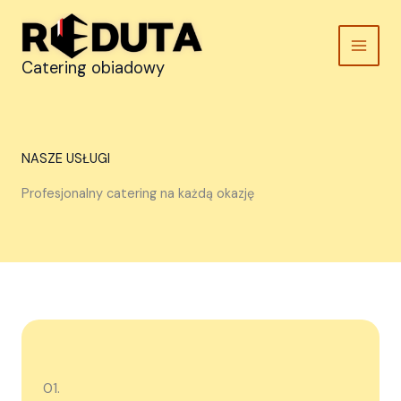
Przejdź
do
treści
Catering obiadowy
NASZE USŁUGI
Profesjonalny catering na każdą okazję
01.