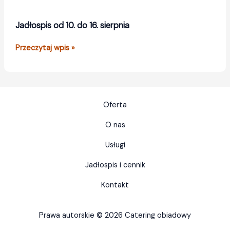
Jadłospis od 10. do 16. sierpnia
Jadłospis
Przeczytaj wpis »
od
10.
do
16.
Oferta
sierpnia
O nas
Usługi
Jadłospis i cennik
Kontakt
Prawa autorskie © 2026 Catering obiadowy