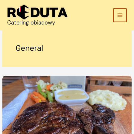
Przejdź
do
treści
Catering obiadowy
General