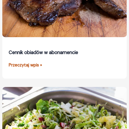
Cennik obiadów w abonamencie
Cennik
Przeczytaj wpis »
obiadów
w
abonamencie